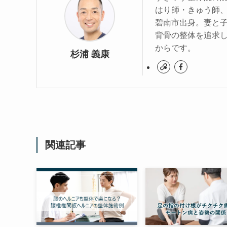
はり師・きゅう師、
碧南市出身。妻と子
背骨の整体を追求
からです。
杉浦 義康
関連記事