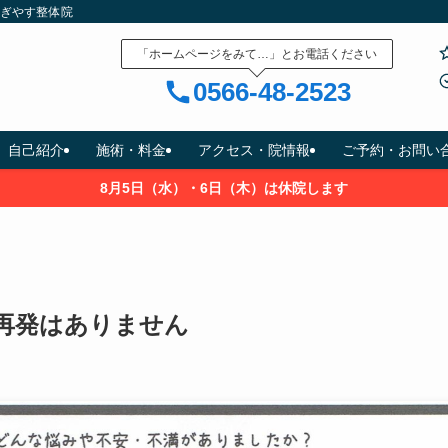
すぎやす整体院
「ホームページをみて…」とお電話ください
0566-48-2523
自己紹介
施術・料金
アクセス・院情報
ご予約・お問い
8月5日（水）・6日（木）は休院します
再発はありません