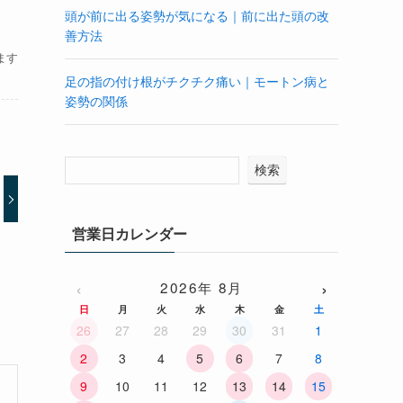
頭が前に出る姿勢が気になる｜前に出た頭の改
善方法
ます
足の指の付け根がチクチク痛い｜モートン病と
姿勢の関係
検索
営業日カレンダー
‹
›
2026年 8月
日
月
火
水
木
金
土
26
27
28
29
30
31
1
2
3
4
5
6
7
8
9
10
11
12
13
14
15