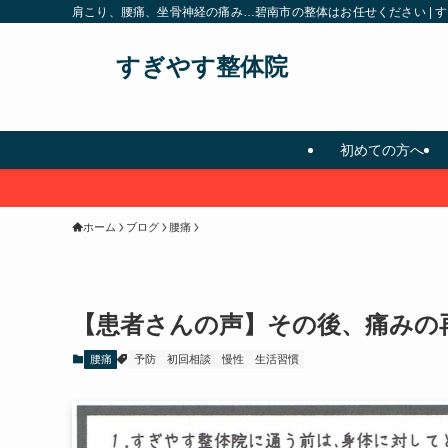
肩こり、腰痛、坐骨神経の痛み…碧南市の整体はお任せください | 
すぎやす整体院
初めての方へ
ホーム
ブログ
腰痛
【患者さんの声】その後、痛みの
腰痛
予防
初回相談
慢性
生活習慣