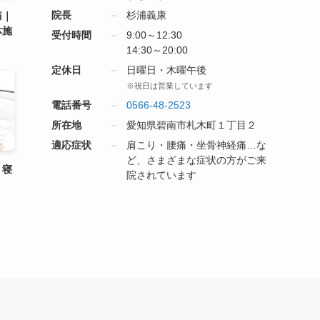
院長
杉浦義康
痛｜
体施
受付時間
9:00～12:30
14:30～20:00
定休日
日曜日・木曜午後
※祝日は営業しています
電話番号
0566-48-2523
所在地
愛知県碧南市札木町１丁目２
適応症状
肩こり・腰痛・坐骨神経痛…な
ど、さまざまな症状の方がご来
｜寝
院されています