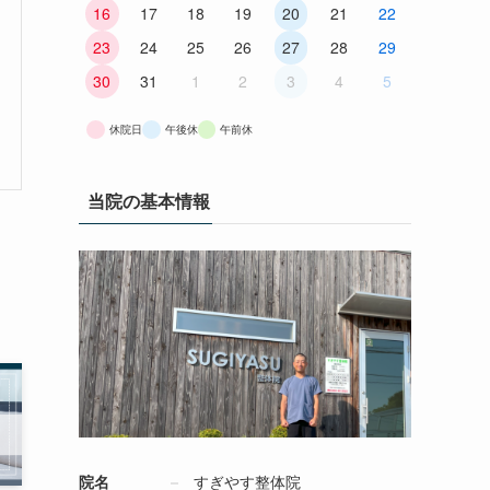
16
17
18
19
20
21
22
23
24
25
26
27
28
29
30
31
1
2
3
4
5
休院日
午後休
午前休
当院の基本情報
院名
すぎやす整体院