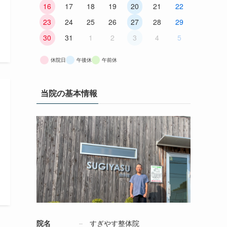
16
17
18
19
20
21
22
23
24
25
26
27
28
29
30
31
1
2
3
4
5
休院日
午後休
午前休
当院の基本情報
院名
すぎやす整体院