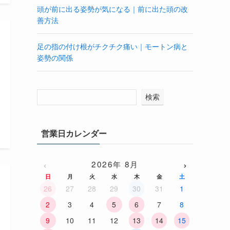
頭が前に出る姿勢が気になる｜前に出た頭の改
善方法
足の指の付け根がチクチク痛い｜モートン病と
姿勢の関係
検索
営業日カレンダー
‹
›
2026年 8月
日
月
火
水
木
金
土
26
27
28
29
30
31
1
2
3
4
5
6
7
8
9
10
11
12
13
14
15