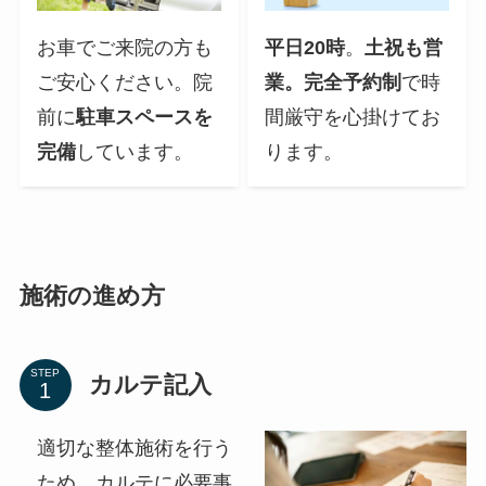
お車でご来院の方も
平日20時
。
土祝も営
ご安心ください。院
業。完全予約制
で時
前に
駐車スペースを
間厳守を心掛けてお
完備
しています。
ります。
施術の進め方
STEP
カルテ記入
適切な整体施術を行う
ため、カルテに必要事