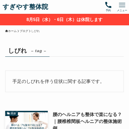
すぎやす整体院
予約
メニュー
8月5日（水）・6日（木）は休院します
ホーム
ブログ
しびれ
しびれ
– tag –
手足のしびれを伴う症状に関する記事です。
腰のヘルニアも整体で楽になる？
腰痛
｜腰椎椎間板ヘルニアの整体施術
例